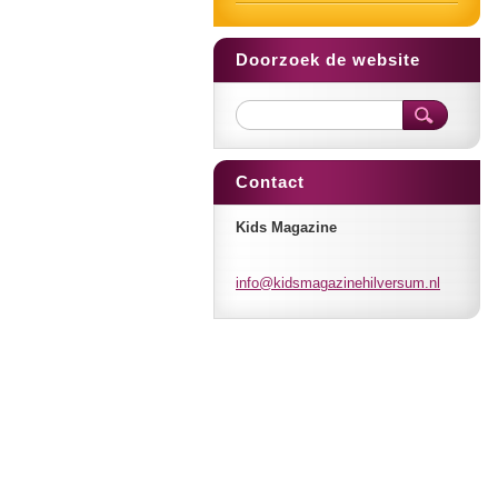
Doorzoek de website
Contact
Kids Magazine
info@kid
smagazin
ehilvers
um.nl