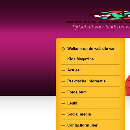
Tijdschrift voor kinderen va
Welkom op de website van
Kids Magazine
Actueel
Praktische informatie
Fotoalbum
Leuk!
Social media
Contactformulier