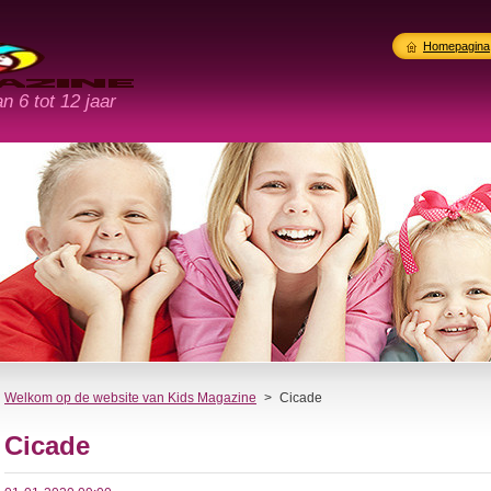
Homepagina
n 6 tot 12 jaar
Welkom op de website van Kids Magazine
>
Cicade
Cicade