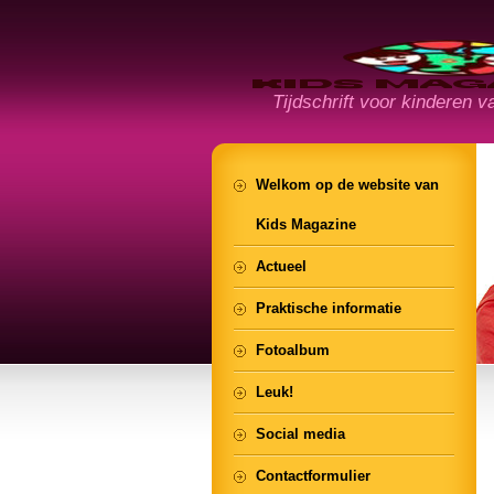
Tijdschrift voor kinderen va
Welkom op de website van
Kids Magazine
Actueel
Praktische informatie
Fotoalbum
Leuk!
Social media
Contactformulier