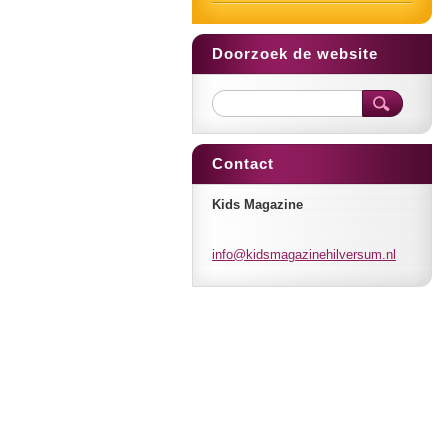
Doorzoek de website
Contact
Kids Magazine
info@kid
smagazin
ehilvers
um.nl