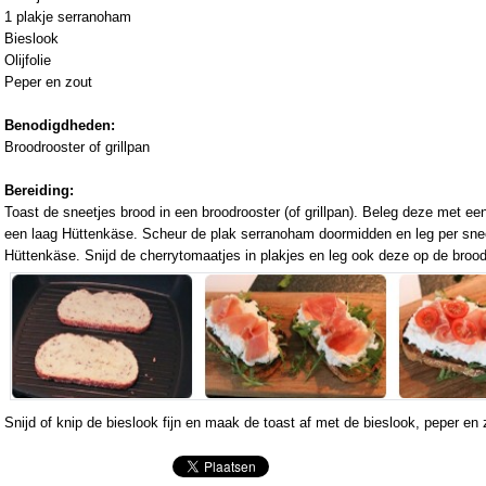
1 plakje serranoham
Bieslook
Olijfolie
Peper en zout
Benodigdheden:
Broodrooster of grillpan
Bereiding:
Toast de sneetjes brood in een broodrooster (of grillpan). Beleg deze met e
een laag Hüttenkäse. Scheur de plak serranoham doormidden en leg per sne
Hüttenkäse. Snijd de cherrytomaatjes in plakjes en leg ook deze op de brood
Snijd of knip de bieslook fijn en maak de toast af met de bieslook, peper en z