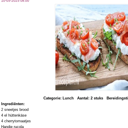
10-05-2025 08:00
Categorie: Lunch Aantal: 2 stuks Bereidingsti
Ingrediënten:
2 sneetjes brood
4 el hüttenkäse
4 cherrytomaatjes
Handje rucola