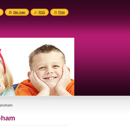
Site map
RSS
Print
rranoham
noham