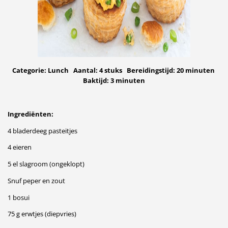
Categorie: Lunch Aantal: 4 stuks Bereidingstijd: 20
minuten
Baktijd: 3 minuten
Ingrediënten:
4 bladerdeeg pasteitjes
4 eieren
5 el slagroom (ongeklopt)
Snuf peper en zout
1 bosui
75 g erwtjes (diepvries)